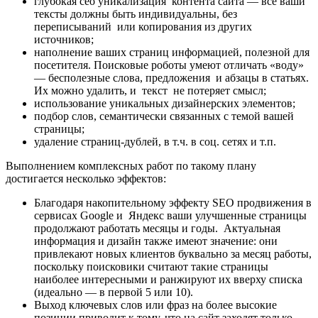
глубокая сео уникализация контента сайта — все ваши
тексты должны быть индивидуальны, без
переписываний или копирования из других
источников;
наполнение ваших страниц информацией, полезной для
посетителя. Поисковые роботы умеют отличать «воду»
— бесполезные слова, предложения и абзацы в статьях.
Их можно удалить, и текст не потеряет смысл;
использование уникальных дизайнерских элементов;
подбор слов, семантически связанных с темой вашей
страницы;
удаление страниц-дублей, в т.ч. в соц. сетях и т.п.
Выполнением комплексных работ по такому плану
достигается несколько эффектов:
Благодаря накопительному эффекту SEO продвижения в
сервисах Google и Яндекс ваши улучшенные страницы
продолжают работать месяцы и годы. Актуальная
информация и дизайн также имеют значение: они
привлекают новых клиентов буквально за месяц работы,
поскольку поисковики считают такие страницы
наиболее интересными и ранжируют их вверху списка
(идеально — в первой 5 или 10).
Выход ключевых слов или фраз на более высокие
позиции приводит к тому, что на сайт заходят только