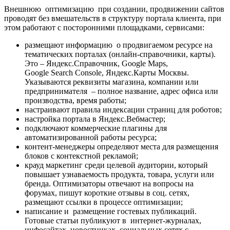
Внешнюю оптимизацию при создании, продвижении сайтов
проводят без вмешательств в структуру портала клиента, при
этом работают с посторонними площадками, сервисами:
размещают информацию о продвигаемом ресурсе на
тематических порталах (онлайн-справочники, карты).
Это
– Яндекс.Справочник, Google Maps,
Google Search Console,
Яндекс.Карты Москвы.
Указываются реквизиты магазина, компании или
предпринимателя – полное название, адрес офиса или
производства, время работы;
настраивают правила индексации страниц для роботов;
настройка портала в Яндекс.Вебмастер;
подключают коммерческие плагины для
автоматизированной работы ресурса;
контент-менеджеры определяют места для размещения
блоков с контекстной рекламой;
крауд маркетинг среди целевой аудитории, который
повышает узнаваемость продукта, товара, услуги или
бренда. Оптимизаторы отвечают на вопросы на
форумах, пишут короткие отзывы в соц. сетях,
размещают ссылки в процессе оптимизации;
написание и размещение гостевых публикаций.
Готовые статьи публикуют в интернет-журналах,
инфосайтах, новостниках, социальных сетях с