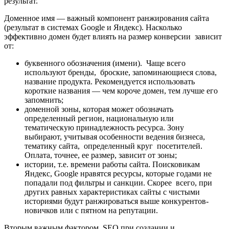
результат.
Доменное имя — важный компонент ранжирования сайта
(результат в системах Google и Яндекс). Насколько
эффективно домен будет влиять на размер конверсии зависит
от:
буквенного обозначения (имени). Чаще всего
используют бренды, броские, запоминающиеся слова,
название продукта. Рекомендуется использовать
короткие названия — чем короче домен, тем лучше его
запомнить;
доменной зоны, которая может обозначать
определенный регион, национальную или
тематическую принадлежность ресурса. Зону
выбирают, учитывая особенности ведения бизнеса,
тематику сайта, определенный круг посетителей.
Оплата, точнее, ее размер, зависит от зоны;
истории, т.е. времени работы сайта. Поисковикам
Яндекс, Google нравятся ресурсы, которые годами не
попадали под фильтры и санкции. Скорее всего, при
других равных характеристиках сайты с чистыми
историями будут ранжироваться выше конкурентов-
новичков или с пятном на репутации.
Вторым важным фактором SEO при создании и