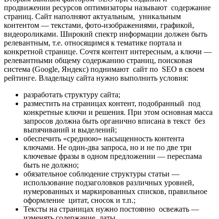
продвижении ресурсов оптимизаторы называют содержание
страниц. Сайт наполняют актуальным, уникальным
контентом — текстами, фото-изображениями, графикой,
видеороликами. Широкий спектр информации должен быть
релевантным, т.е. относящимся к тематике портала и
конкретной странице. Сочтя контент интересным, а ключи —
релевантными общему содержанию страниц, поисковая
система (Google, Яндекс) поднимают сайт по SEO в своем
рейтинге. Владельцу сайта нужно выполнить условия:
разработать структуру сайта;
разместить на страницах контент, подобранный под
конкретные ключи и решения. При этом основная масса
запросов должна быть органично вписана в текст без
выпячиваний и выделений;
обеспечить «среднюю» насыщенность контента
ключами. Не один-два запроса, но и не по две три
ключевые фразы в одном предложении — переспама
быть не должно;
обязательное соблюдение структуры статьи —
использование подзаголовков различных уровней,
нумерованных и маркированных списков, правильное
оформление цитат, сносок и т.п.;
Тексты на страницах нужно постоянно освежать —
изменять содержание, даты.